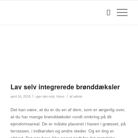
Lav selv integrerede brønddæksler
/
/
april 16, 2018
i
gør-det-selv
,
Have
af
admin
Det kan være, at du er du en af dem, som er ærgerlig over,
at du har mange brønddæksler rundt omkring på dit
ejendomsareal. De er måske placeret i haven i græsset, på
terrassen, i indkørslen og andre steder. Og en ting er
sikkert. Det gør bare ikke noget godt for det æstetiske.