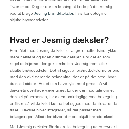
Tværtimod. Dog er der en løsning at finde på det nemlig
ved at bruge
Jesmig brønddæksler
, hvis kendetegn er
skjulte brønddæksler.
Hvad er Jesmig dæksler?
Formålet med Jesmig dæksler er at gøre helhedsindtrykket
mere helstøbt og uden grimme detaljer. For det er som
regel detaljerne, der gør forskellen. Jesmig fremstiller
skjulte brønddæksler. Det vil sige, at brønddækslerne er ens
med den eksisterende belægning, der er på det sted, hvor
dækslet sidder. Er det i en have fyldt med græs, så vil
dækslets overflade være græs. Er der derimod tale om et
dæksel på terrassen, hvor den omkringliggende belægning
er fliser, så vil dækslet kunne belægges med de tilsvarende
fliser. Dækslet bliver integreret, så det passer med
belægningen. Altså der bliver et mere skjult brønddæksel.
Med Jesmig dæksler får du en flot belægning uden revner i